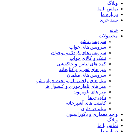
وبلاگ
تماس با ما
درباره ما
سبد خرید
خانه
محصولات
سرویس تاشو
سرویس های خواب
سرویس های کودک و نوجوان
تشک و کالای خواب
کمد های لباس و جاکفشی
میز های تحریر و کتابخانه
سرویس های مبلمان
مبل های راحتی، ال و تخت خواب شو
میز های ناهارخوری و کنسول ها
میز های تلویزیون
دکوری ها
کابینت های آشپزخانه
مبلمان اداری
واحد معماری و دکوراسیون
وبلاگ
تماس با ما
درباره ما