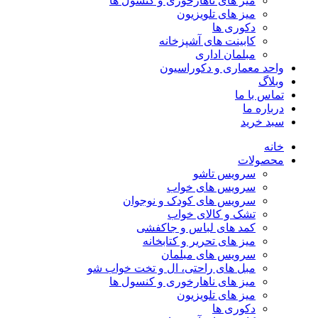
میز های ناهارخوری و کنسول ها
میز های تلویزیون
دکوری ها
کابینت های آشپزخانه
مبلمان اداری
واحد معماری و دکوراسیون
وبلاگ
تماس با ما
درباره ما
سبد خرید
خانه
محصولات
سرویس تاشو
سرویس های خواب
سرویس های کودک و نوجوان
تشک و کالای خواب
کمد های لباس و جاکفشی
میز های تحریر و کتابخانه
سرویس های مبلمان
مبل های راحتی، ال و تخت خواب شو
میز های ناهارخوری و کنسول ها
میز های تلویزیون
دکوری ها