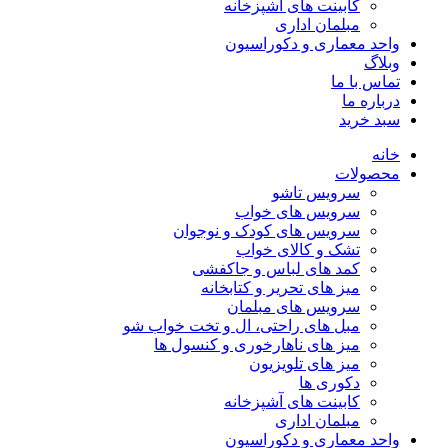
کابینت های آشپزخانه
مبلمان اداری
واحد معماری و دکوراسیون
وبلاگ
تماس با ما
درباره ما
سبد خرید
خانه
محصولات
سرویس تاشو
سرویس های خواب
سرویس های کودک و نوجوان
تشک و کالای خواب
کمد های لباس و جاکفشی
میز های تحریر و کتابخانه
سرویس های مبلمان
مبل های راحتی، ال و تخت خواب شو
میز های ناهارخوری و کنسول ها
میز های تلویزیون
دکوری ها
کابینت های آشپزخانه
مبلمان اداری
واحد معماری و دکوراسیون