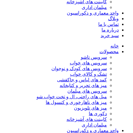
کابینت های آشپزخانه
مبلمان اداری
واحد معماری و دکوراسیون
وبلاگ
تماس با ما
درباره ما
سبد خرید
خانه
محصولات
سرویس تاشو
سرویس های خواب
سرویس های کودک و نوجوان
تشک و کالای خواب
کمد های لباس و جاکفشی
میز های تحریر و کتابخانه
سرویس های مبلمان
مبل های راحتی، ال و تخت خواب شو
میز های ناهارخوری و کنسول ها
میز های تلویزیون
دکوری ها
کابینت های آشپزخانه
مبلمان اداری
واحد معماری و دکوراسیون