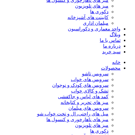
میز های ناهارخوری و کنسول ها
میز های تلویزیون
دکوری ها
کابینت های آشپزخانه
مبلمان اداری
واحد معماری و دکوراسیون
وبلاگ
تماس با ما
درباره ما
سبد خرید
خانه
محصولات
سرویس تاشو
سرویس های خواب
سرویس های کودک و نوجوان
تشک و کالای خواب
کمد های لباس و جاکفشی
میز های تحریر و کتابخانه
سرویس های مبلمان
مبل های راحتی، ال و تخت خواب شو
میز های ناهارخوری و کنسول ها
میز های تلویزیون
دکوری ها