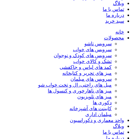
وبلاگ
تماس با ما
درباره ما
سبد خرید
خانه
محصولات
سرویس تاشو
سرویس های خواب
سرویس های کودک و نوجوان
تشک و کالای خواب
کمد های لباس و جاکفشی
میز های تحریر و کتابخانه
سرویس های مبلمان
مبل های راحتی، ال و تخت خواب شو
میز های ناهارخوری و کنسول ها
میز های تلویزیون
دکوری ها
کابینت های آشپزخانه
مبلمان اداری
واحد معماری و دکوراسیون
وبلاگ
تماس با ما
درباره ما