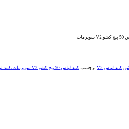
سوپرمات
و
,
کمد لباس V2
برچسب
کمد لباس 50 پنج کشو V2 سوپرمات،کمد لباس،خرید کمد لباس،قیمت کمد لباس