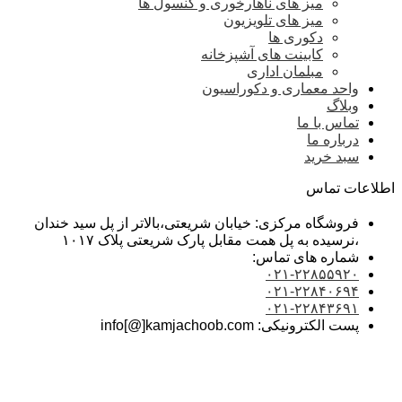
میز های ناهارخوری و کنسول ها
میز های تلویزیون
دکوری ها
کابینت های آشپزخانه
مبلمان اداری
واحد معماری و دکوراسیون
وبلاگ
تماس با ما
درباره ما
سبد خرید
اطلاعات تماس
فروشگاه مرکزی: خیابان شریعتی،بالاتر از پل سید خندان
،نرسیده به پل همت مقابل پارک شریعتی پلاک ۱۰۱۷
شماره های تماس:
۰۲۱-۲۲۸۵۵۹۲۰
۰۲۱-۲۲۸۴۰۶۹۴
۰۲۱-۲۲۸۴۳۶۹۱
پست الکترونیکی: info[@]kamjachoob.com