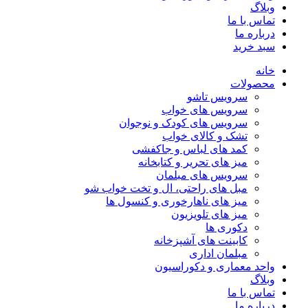
وبلاگ
تماس با ما
درباره ما
سبد خرید
خانه
محصولات
سرویس تاشو
سرویس های خواب
سرویس های کودک و نوجوان
تشک و کالای خواب
کمد های لباس و جاکفشی
میز های تحریر و کتابخانه
سرویس های مبلمان
مبل های راحتی، ال و تخت خواب شو
میز های ناهارخوری و کنسول ها
میز های تلویزیون
دکوری ها
کابینت های آشپزخانه
مبلمان اداری
واحد معماری و دکوراسیون
وبلاگ
تماس با ما
درباره ما