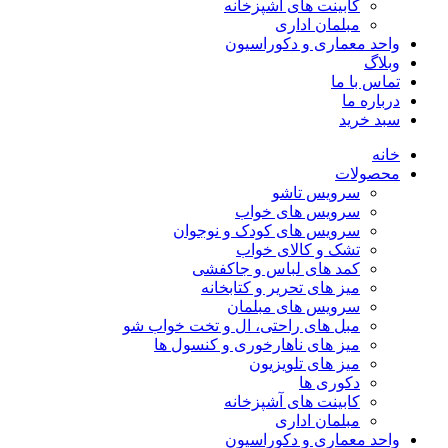
کابینت های آشپزخانه
مبلمان اداری
واحد معماری و دکوراسیون
وبلاگ
تماس با ما
درباره ما
سبد خرید
خانه
محصولات
سرویس تاشو
سرویس های خواب
سرویس های کودک و نوجوان
تشک و کالای خواب
کمد های لباس و جاکفشی
میز های تحریر و کتابخانه
سرویس های مبلمان
مبل های راحتی، ال و تخت خواب شو
میز های ناهارخوری و کنسول ها
میز های تلویزیون
دکوری ها
کابینت های آشپزخانه
مبلمان اداری
واحد معماری و دکوراسیون