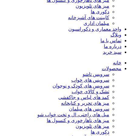
میز های ناهارخوری و کنسول ها
میز های تلویزیون
دکوری ها
کابینت های آشپزخانه
مبلمان اداری
واحد معماری و دکوراسیون
وبلاگ
تماس با ما
درباره ما
سبد خرید
خانه
محصولات
سرویس تاشو
سرویس های خواب
سرویس های کودک و نوجوان
تشک و کالای خواب
کمد های لباس و جاکفشی
میز های تحریر و کتابخانه
سرویس های مبلمان
مبل های راحتی، ال و تخت خواب شو
میز های ناهارخوری و کنسول ها
میز های تلویزیون
دکوری ها