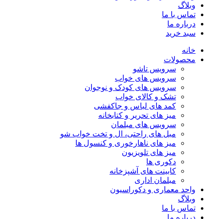
وبلاگ
تماس با ما
درباره ما
سبد خرید
خانه
محصولات
سرویس تاشو
سرویس های خواب
سرویس های کودک و نوجوان
تشک و کالای خواب
کمد های لباس و جاکفشی
میز های تحریر و کتابخانه
سرویس های مبلمان
مبل های راحتی، ال و تخت خواب شو
میز های ناهارخوری و کنسول ها
میز های تلویزیون
دکوری ها
کابینت های آشپزخانه
مبلمان اداری
واحد معماری و دکوراسیون
وبلاگ
تماس با ما
درباره ما