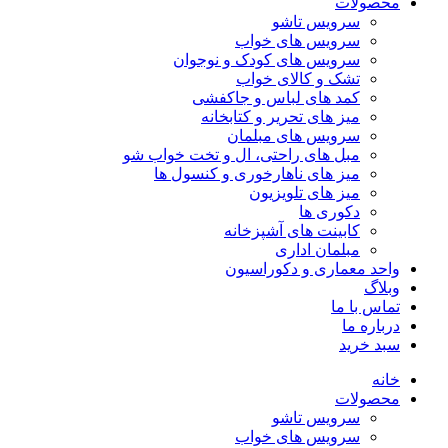
محصولات
سرویس تاشو
سرویس های خواب
سرویس های کودک و نوجوان
تشک و کالای خواب
کمد های لباس و جاکفشی
میز های تحریر و کتابخانه
سرویس های مبلمان
مبل های راحتی، ال و تخت خواب شو
میز های ناهارخوری و کنسول ها
میز های تلویزیون
دکوری ها
کابینت های آشپزخانه
مبلمان اداری
واحد معماری و دکوراسیون
وبلاگ
تماس با ما
درباره ما
سبد خرید
خانه
محصولات
سرویس تاشو
سرویس های خواب