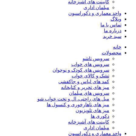
کابینت های آشپزخانه
مبلمان اداری
واحد معماری و دکوراسیون
وبلاگ
تماس با ما
درباره ما
سبد خرید
خانه
محصولات
سرویس تاشو
سرویس های خواب
سرویس های کودک و نوجوان
تشک و کالای خواب
کمد های لباس و جاکفشی
میز های تحریر و کتابخانه
سرویس های مبلمان
مبل های راحتی، ال و تخت خواب شو
میز های ناهارخوری و کنسول ها
میز های تلویزیون
دکوری ها
کابینت های آشپزخانه
مبلمان اداری
واحد معماری و دکوراسیون