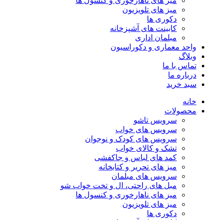
میز های ناهارخوری و کنسول ها
میز های تلویزیون
دکوری ها
کابینت های آشپزخانه
مبلمان اداری
واحد معماری و دکوراسیون
وبلاگ
تماس با ما
درباره ما
سبد خرید
خانه
محصولات
سرویس تاشو
سرویس های خواب
سرویس های کودک و نوجوان
تشک و کالای خواب
کمد های لباس و جاکفشی
میز های تحریر و کتابخانه
سرویس های مبلمان
مبل های راحتی، ال و تخت خواب شو
میز های ناهارخوری و کنسول ها
میز های تلویزیون
دکوری ها