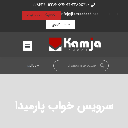
۲۲۸۴۳۶۹۱
۲۲۸۴۰۶۹۴
۰۲۱-۲۲۸۵۵۹۲۰
info[@]kamjachoob.net
کاتالوگ محصولات
حساب‌کاربری
۰
ریال
سرویس خواب پارمیدا