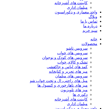
کابینت های آشپزخانه
مبلمان اداری
واحد معماری و دکوراسیون
وبلاگ
تماس با ما
درباره ما
سبد خرید
خانه
محصولات
سرویس تاشو
سرویس های خواب
سرویس های کودک و نوجوان
تشک و کالای خواب
کمد های لباس و جاکفشی
میز های تحریر و کتابخانه
سرویس های مبلمان
مبل های راحتی، ال و تخت خواب شو
میز های ناهارخوری و کنسول ها
میز های تلویزیون
دکوری ها
کابینت های آشپزخانه
مبلمان اداری
واحد معماری و دکوراسیون