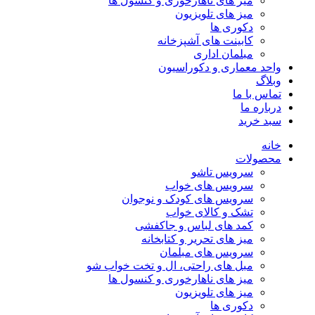
میز های ناهارخوری و کنسول ها
میز های تلویزیون
دکوری ها
کابینت های آشپزخانه
مبلمان اداری
واحد معماری و دکوراسیون
وبلاگ
تماس با ما
درباره ما
سبد خرید
خانه
محصولات
سرویس تاشو
سرویس های خواب
سرویس های کودک و نوجوان
تشک و کالای خواب
کمد های لباس و جاکفشی
میز های تحریر و کتابخانه
سرویس های مبلمان
مبل های راحتی، ال و تخت خواب شو
میز های ناهارخوری و کنسول ها
میز های تلویزیون
دکوری ها