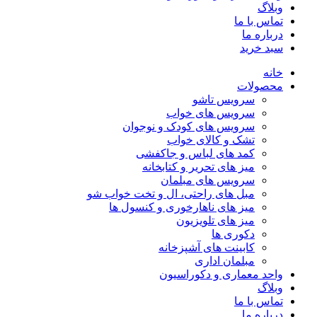
وبلاگ
تماس با ما
درباره ما
سبد خرید
خانه
محصولات
سرویس تاشو
سرویس های خواب
سرویس های کودک و نوجوان
تشک و کالای خواب
کمد های لباس و جاکفشی
میز های تحریر و کتابخانه
سرویس های مبلمان
مبل های راحتی، ال و تخت خواب شو
میز های ناهارخوری و کنسول ها
میز های تلویزیون
دکوری ها
کابینت های آشپزخانه
مبلمان اداری
واحد معماری و دکوراسیون
وبلاگ
تماس با ما
درباره ما