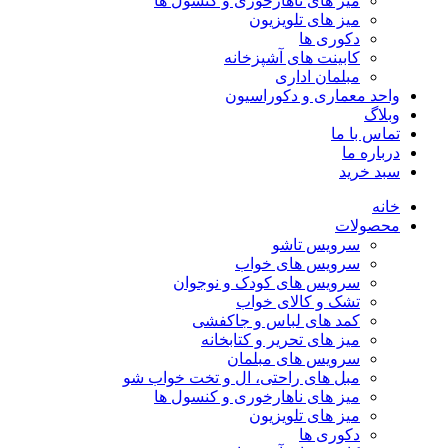
میز های ناهارخوری و کنسول ها
میز های تلویزیون
دکوری ها
کابینت های آشپزخانه
مبلمان اداری
واحد معماری و دکوراسیون
وبلاگ
تماس با ما
درباره ما
سبد خرید
خانه
محصولات
سرویس تاشو
سرویس های خواب
سرویس های کودک و نوجوان
تشک و کالای خواب
کمد های لباس و جاکفشی
میز های تحریر و کتابخانه
سرویس های مبلمان
مبل های راحتی، ال و تخت خواب شو
میز های ناهارخوری و کنسول ها
میز های تلویزیون
دکوری ها