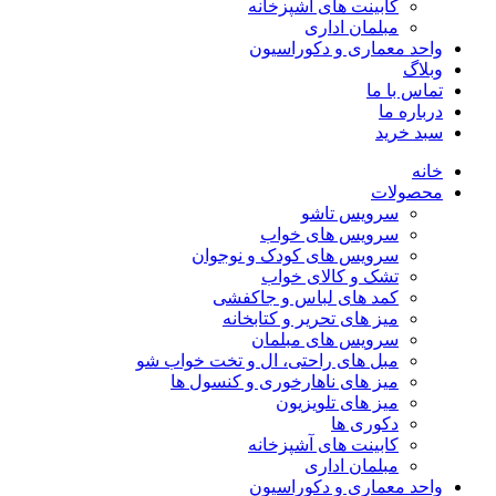
کابینت های آشپزخانه
مبلمان اداری
واحد معماری و دکوراسیون
وبلاگ
تماس با ما
درباره ما
سبد خرید
خانه
محصولات
سرویس تاشو
سرویس های خواب
سرویس های کودک و نوجوان
تشک و کالای خواب
کمد های لباس و جاکفشی
میز های تحریر و کتابخانه
سرویس های مبلمان
مبل های راحتی، ال و تخت خواب شو
میز های ناهارخوری و کنسول ها
میز های تلویزیون
دکوری ها
کابینت های آشپزخانه
مبلمان اداری
واحد معماری و دکوراسیون