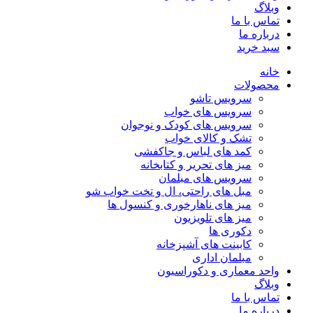
وبلاگ
تماس با ما
درباره ما
سبد خرید
خانه
محصولات
سرویس تاشو
سرویس های خواب
سرویس های کودک و نوجوان
تشک و کالای خواب
کمد های لباس و جاکفشی
میز های تحریر و کتابخانه
سرویس های مبلمان
مبل های راحتی، ال و تخت خواب شو
میز های ناهارخوری و کنسول ها
میز های تلویزیون
دکوری ها
کابینت های آشپزخانه
مبلمان اداری
واحد معماری و دکوراسیون
وبلاگ
تماس با ما
درباره ما