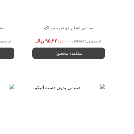
صندلی انتظار دو نفره موناکو
صند
۹۵,۲۲۰,۰۰۰
ریال
کد محصول: GMN62
کد محصول: 
مشاهده محصول