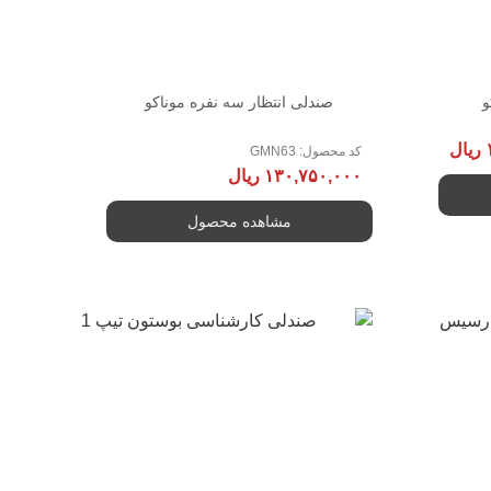
و
صندلی انتظار سه نفره موناکو
ریال
کد محصول: GMN63
۱۳۰,۷۵۰,۰۰۰
ریال
مشاهده محصول