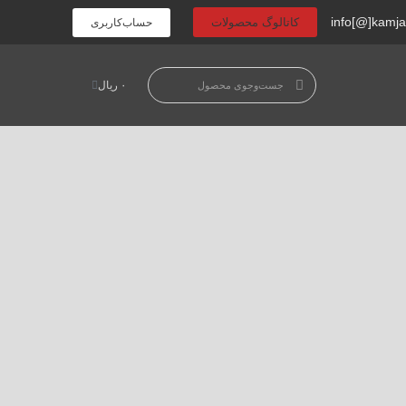
info[@]kamj
کاتالوگ محصولات
حساب‌کاربری
۰
ریال