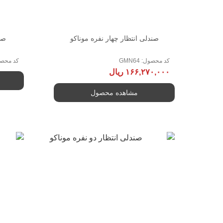
صندلی انتظار چهار نفره موناکو
صن
کد محصول: GMN64
کد محصول: 
۱۶۶,۲۷۰,۰۰۰
ریال
مشاهده محصول