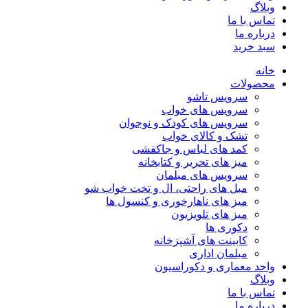
وبلاگ
تماس با ما
درباره ما
سبد خرید
خانه
محصولات
سرویس تاشو
سرویس های خواب
سرویس های کودک و نوجوان
تشک و کالای خواب
کمد های لباس و جاکفشی
میز های تحریر و کتابخانه
سرویس های مبلمان
مبل های راحتی، ال و تخت خواب شو
میز های ناهارخوری و کنسول ها
میز های تلویزیون
دکوری ها
کابینت های آشپزخانه
مبلمان اداری
واحد معماری و دکوراسیون
وبلاگ
تماس با ما
درباره ما