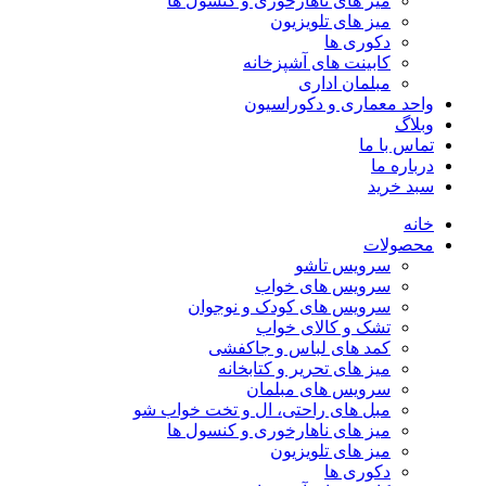
میز های ناهارخوری و کنسول ها
میز های تلویزیون
دکوری ها
کابینت های آشپزخانه
مبلمان اداری
واحد معماری و دکوراسیون
وبلاگ
تماس با ما
درباره ما
سبد خرید
خانه
محصولات
سرویس تاشو
سرویس های خواب
سرویس های کودک و نوجوان
تشک و کالای خواب
کمد های لباس و جاکفشی
میز های تحریر و کتابخانه
سرویس های مبلمان
مبل های راحتی، ال و تخت خواب شو
میز های ناهارخوری و کنسول ها
میز های تلویزیون
دکوری ها