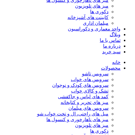
میز های ناهارخوری و کنسول ها
میز های تلویزیون
دکوری ها
کابینت های آشپزخانه
مبلمان اداری
واحد معماری و دکوراسیون
وبلاگ
تماس با ما
درباره ما
سبد خرید
خانه
محصولات
سرویس تاشو
سرویس های خواب
سرویس های کودک و نوجوان
تشک و کالای خواب
کمد های لباس و جاکفشی
میز های تحریر و کتابخانه
سرویس های مبلمان
مبل های راحتی، ال و تخت خواب شو
میز های ناهارخوری و کنسول ها
میز های تلویزیون
دکوری ها