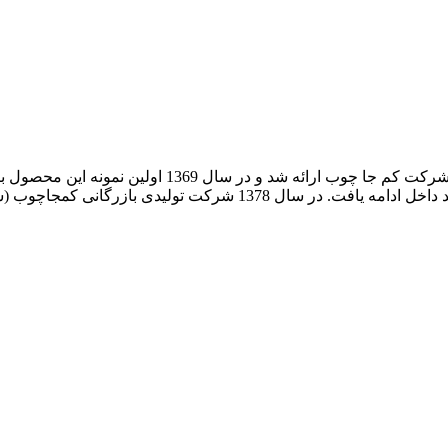
ایده تولید تخت تاشوی دیواری برای اولین بار در ایران ت
سال 1374 آغاز و سال 1375 با بهره گیری از یراق آلات و جک های تولید د