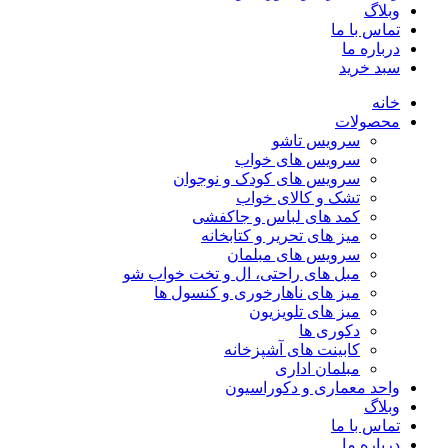
وبلاگ
تماس با ما
درباره ما
سبد خرید
خانه
محصولات
سرویس تاشو
سرویس های خواب
سرویس های کودک و نوجوان
تشک و کالای خواب
کمد های لباس و جاکفشی
میز های تحریر و کتابخانه
سرویس های مبلمان
مبل های راحتی، ال و تخت خواب شو
میز های ناهارخوری و کنسول ها
میز های تلویزیون
دکوری ها
کابینت های آشپزخانه
مبلمان اداری
واحد معماری و دکوراسیون
وبلاگ
تماس با ما
درباره ما