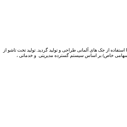
وسط مدیریت شرکت کم جا چوب ارائه شد و در سال 1369 اولین نمونه این محصول با استفاده از جک های آلمانی طراحی و تولید گردید. تولید تخت تاشو از
اخل ادامه یافت. در سال 1378 شرکت تولیدی بازرگانی کمجاچوب (سهامی خاص) بر اساس سیستم گسترده مدیریتی و خدماتی ،