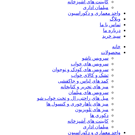
کابینت های آشپزخانه
مبلمان اداری
واحد معماری و دکوراسیون
وبلاگ
تماس با ما
درباره ما
سبد خرید
خانه
محصولات
سرویس تاشو
سرویس های خواب
سرویس های کودک و نوجوان
تشک و کالای خواب
کمد های لباس و جاکفشی
میز های تحریر و کتابخانه
سرویس های مبلمان
مبل های راحتی، ال و تخت خواب شو
میز های ناهارخوری و کنسول ها
میز های تلویزیون
دکوری ها
کابینت های آشپزخانه
مبلمان اداری
واحد معماری و دکوراسیون