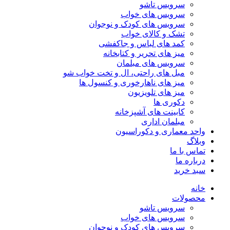
سرویس تاشو
سرویس های خواب
سرویس های کودک و نوجوان
تشک و کالای خواب
کمد های لباس و جاکفشی
میز های تحریر و کتابخانه
سرویس های مبلمان
مبل های راحتی، ال و تخت خواب شو
میز های ناهارخوری و کنسول ها
میز های تلویزیون
دکوری ها
کابینت های آشپزخانه
مبلمان اداری
واحد معماری و دکوراسیون
وبلاگ
تماس با ما
درباره ما
سبد خرید
خانه
محصولات
سرویس تاشو
سرویس های خواب
سرویس های کودک و نوجوان