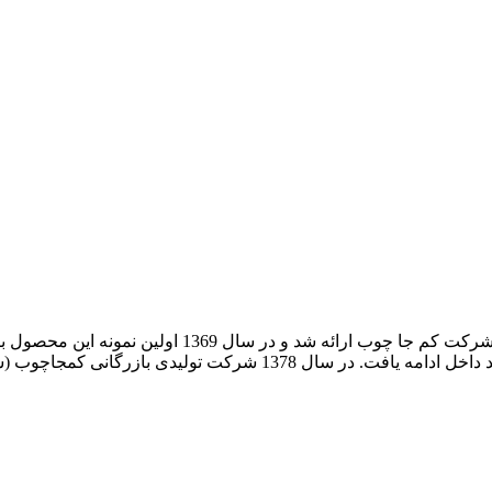
ایده تولید تخت تاشوی دیواری برای اولین بار در ایران ت
سال 1374 آغاز و سال 1375 با بهره گیری از یراق آلات و جک های تولید د