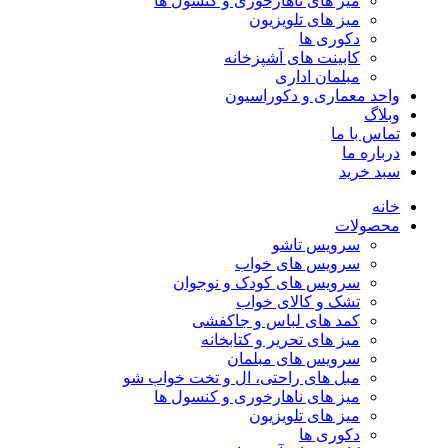
میز های ناهارخوری و کنسول ها
میز های تلویزیون
دکوری ها
کابینت های آشپزخانه
مبلمان اداری
واحد معماری و دکوراسیون
وبلاگ
تماس با ما
درباره ما
سبد خرید
خانه
محصولات
سرویس تاشو
سرویس های خواب
سرویس های کودک و نوجوان
تشک و کالای خواب
کمد های لباس و جاکفشی
میز های تحریر و کتابخانه
سرویس های مبلمان
مبل های راحتی، ال و تخت خواب شو
میز های ناهارخوری و کنسول ها
میز های تلویزیون
دکوری ها