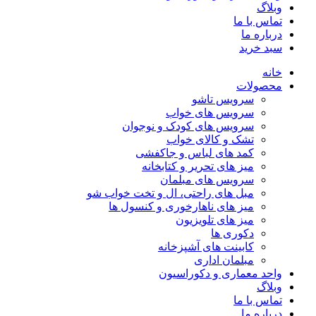
وبلاگ
تماس با ما
درباره ما
سبد خرید
خانه
محصولات
سرویس تاشو
سرویس های خواب
سرویس های کودک و نوجوان
تشک و کالای خواب
کمد های لباس و جاکفشی
میز های تحریر و کتابخانه
سرویس های مبلمان
مبل های راحتی، ال و تخت خواب شو
میز های ناهارخوری و کنسول ها
میز های تلویزیون
دکوری ها
کابینت های آشپزخانه
مبلمان اداری
واحد معماری و دکوراسیون
وبلاگ
تماس با ما
درباره ما