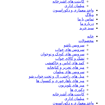
کابینت های آشپزخانه
مبلمان اداری
واحد معماری و دکوراسیون
وبلاگ
تماس با ما
درباره ما
سبد خرید
خانه
محصولات
سرویس تاشو
سرویس های خواب
سرویس های کودک و نوجوان
تشک و کالای خواب
کمد های لباس و جاکفشی
میز های تحریر و کتابخانه
سرویس های مبلمان
مبل های راحتی، ال و تخت خواب شو
میز های ناهارخوری و کنسول ها
میز های تلویزیون
دکوری ها
کابینت های آشپزخانه
مبلمان اداری
واحد معماری و دکوراسیون