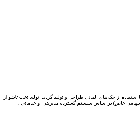
وسط مدیریت شرکت کم جا چوب ارائه شد و در سال 1369 اولین نمونه این محصول با استفاده از جک های آلمانی طراحی و تولید گردید. تولید تخت تاشو از
اخل ادامه یافت. در سال 1378 شرکت تولیدی بازرگانی کمجاچوب (سهامی خاص) بر اساس سیستم گسترده مدیریتی و خدماتی ،