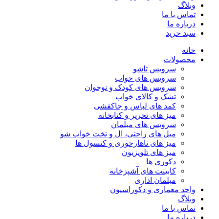
وبلاگ
تماس با ما
درباره ما
سبد خرید
خانه
محصولات
سرویس تاشو
سرویس های خواب
سرویس های کودک و نوجوان
تشک و کالای خواب
کمد های لباس و جاکفشی
میز های تحریر و کتابخانه
سرویس های مبلمان
مبل های راحتی، ال و تخت خواب شو
میز های ناهارخوری و کنسول ها
میز های تلویزیون
دکوری ها
کابینت های آشپزخانه
مبلمان اداری
واحد معماری و دکوراسیون
وبلاگ
تماس با ما
درباره ما