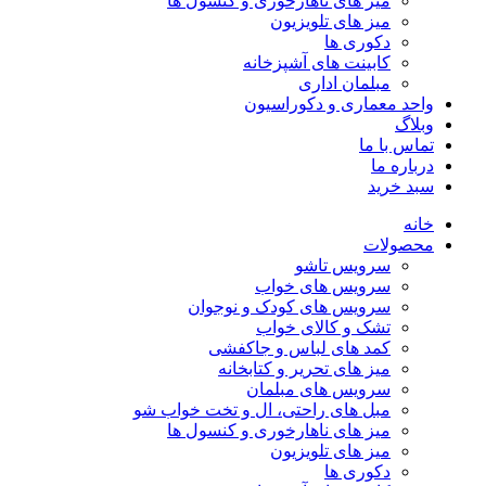
میز های ناهارخوری و کنسول ها
میز های تلویزیون
دکوری ها
کابینت های آشپزخانه
مبلمان اداری
واحد معماری و دکوراسیون
وبلاگ
تماس با ما
درباره ما
سبد خرید
خانه
محصولات
سرویس تاشو
سرویس های خواب
سرویس های کودک و نوجوان
تشک و کالای خواب
کمد های لباس و جاکفشی
میز های تحریر و کتابخانه
سرویس های مبلمان
مبل های راحتی، ال و تخت خواب شو
میز های ناهارخوری و کنسول ها
میز های تلویزیون
دکوری ها