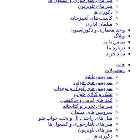
میز های ناهارخوری و کنسول ها
میز های تلویزیون
دکوری ها
کابینت های آشپزخانه
مبلمان اداری
واحد معماری و دکوراسیون
وبلاگ
تماس با ما
درباره ما
سبد خرید
خانه
محصولات
سرویس تاشو
سرویس های خواب
سرویس های کودک و نوجوان
تشک و کالای خواب
کمد های لباس و جاکفشی
میز های تحریر و کتابخانه
سرویس های مبلمان
مبل های راحتی، ال و تخت خواب شو
میز های ناهارخوری و کنسول ها
میز های تلویزیون
دکوری ها