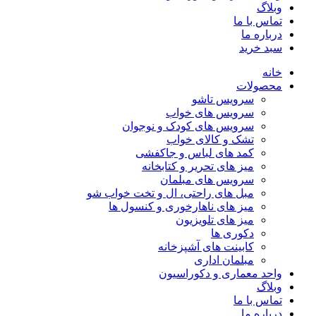
وبلاگ
تماس با ما
درباره ما
سبد خرید
خانه
محصولات
سرویس تاشو
سرویس های خواب
سرویس های کودک و نوجوان
تشک و کالای خواب
کمد های لباس و جاکفشی
میز های تحریر و کتابخانه
سرویس های مبلمان
مبل های راحتی، ال و تخت خواب شو
میز های ناهارخوری و کنسول ها
میز های تلویزیون
دکوری ها
کابینت های آشپزخانه
مبلمان اداری
واحد معماری و دکوراسیون
وبلاگ
تماس با ما
درباره ما