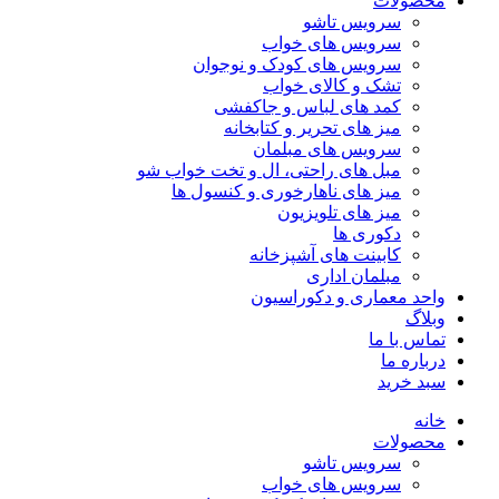
محصولات
سرویس تاشو
سرویس های خواب
سرویس های کودک و نوجوان
تشک و کالای خواب
کمد های لباس و جاکفشی
میز های تحریر و کتابخانه
سرویس های مبلمان
مبل های راحتی، ال و تخت خواب شو
میز های ناهارخوری و کنسول ها
میز های تلویزیون
دکوری ها
کابینت های آشپزخانه
مبلمان اداری
واحد معماری و دکوراسیون
وبلاگ
تماس با ما
درباره ما
سبد خرید
خانه
محصولات
سرویس تاشو
سرویس های خواب