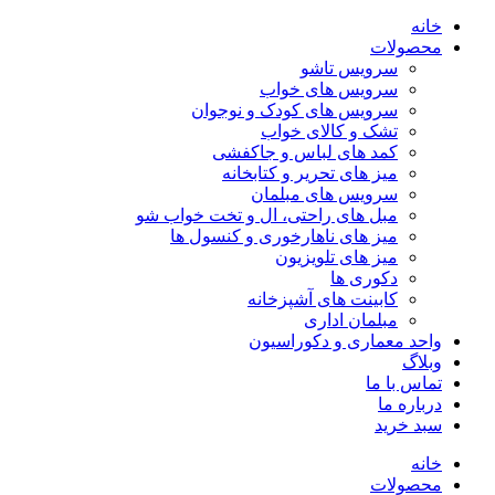
خانه
محصولات
سرویس تاشو
سرویس های خواب
سرویس های کودک و نوجوان
تشک و کالای خواب
کمد های لباس و جاکفشی
میز های تحریر و کتابخانه
سرویس های مبلمان
مبل های راحتی، ال و تخت خواب شو
میز های ناهارخوری و کنسول ها
میز های تلویزیون
دکوری ها
کابینت های آشپزخانه
مبلمان اداری
واحد معماری و دکوراسیون
وبلاگ
تماس با ما
درباره ما
سبد خرید
خانه
محصولات