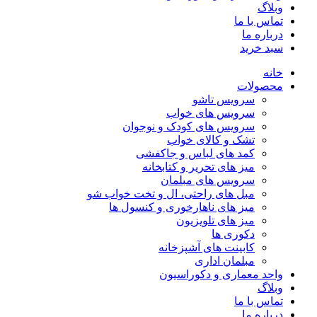
وبلاگ
تماس با ما
درباره ما
سبد خرید
خانه
محصولات
سرویس تاشو
سرویس های خواب
سرویس های کودک و نوجوان
تشک و کالای خواب
کمد های لباس و جاکفشی
میز های تحریر و کتابخانه
سرویس های مبلمان
مبل های راحتی، ال و تخت خواب شو
میز های ناهارخوری و کنسول ها
میز های تلویزیون
دکوری ها
کابینت های آشپزخانه
مبلمان اداری
واحد معماری و دکوراسیون
وبلاگ
تماس با ما
درباره ما