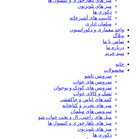
میز های ناهارخوری و کنسول ها
میز های تلویزیون
دکوری ها
کابینت های آشپزخانه
مبلمان اداری
واحد معماری و دکوراسیون
وبلاگ
تماس با ما
درباره ما
سبد خرید
خانه
محصولات
سرویس تاشو
سرویس های خواب
سرویس های کودک و نوجوان
تشک و کالای خواب
کمد های لباس و جاکفشی
میز های تحریر و کتابخانه
سرویس های مبلمان
مبل های راحتی، ال و تخت خواب شو
میز های ناهارخوری و کنسول ها
میز های تلویزیون
دکوری ها