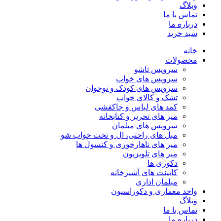
وبلاگ
تماس با ما
درباره ما
سبد خرید
خانه
محصولات
سرویس تاشو
سرویس های خواب
سرویس های کودک و نوجوان
تشک و کالای خواب
کمد های لباس و جاکفشی
میز های تحریر و کتابخانه
سرویس های مبلمان
مبل های راحتی، ال و تخت خواب شو
میز های ناهارخوری و کنسول ها
میز های تلویزیون
دکوری ها
کابینت های آشپزخانه
مبلمان اداری
واحد معماری و دکوراسیون
وبلاگ
تماس با ما
درباره ما