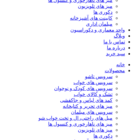
میز های ناهارخوری و کنسول ها
میز های تلویزیون
دکوری ها
کابینت های آشپزخانه
مبلمان اداری
واحد معماری و دکوراسیون
وبلاگ
تماس با ما
درباره ما
سبد خرید
خانه
محصولات
سرویس تاشو
سرویس های خواب
سرویس های کودک و نوجوان
تشک و کالای خواب
کمد های لباس و جاکفشی
میز های تحریر و کتابخانه
سرویس های مبلمان
مبل های راحتی، ال و تخت خواب شو
میز های ناهارخوری و کنسول ها
میز های تلویزیون
دکوری ها