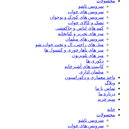
محصولات
سرویس تاشو
سرویس های خواب
سرویس های کودک و نوجوان
تشک و کالای خواب
کمد های لباس و جاکفشی
میز های تحریر و کتابخانه
سرویس های مبلمان
مبل های راحتی، ال و تخت خواب شو
میز های ناهارخوری و کنسول ها
میز های تلویزیون
دکوری ها
کابینت های آشپزخانه
مبلمان اداری
واحد معماری و دکوراسیون
وبلاگ
تماس با ما
درباره ما
سبد خرید
خانه
محصولات
سرویس تاشو
سرویس های خواب