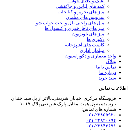
تشک و کالای خواب
کمد های لباس و جاکفشی
میز های تحریر و کتابخانه
سرویس های مبلمان
مبل های راحتی، ال و تخت خواب شو
میز های ناهارخوری و کنسول ها
میز های تلویزیون
دکوری ها
کابینت های آشپزخانه
مبلمان اداری
واحد معماری و دکوراسیون
وبلاگ
تماس با ما
درباره ما
سبد خرید
اطلاعات تماس
فروشگاه مرکزی: خیابان شریعتی،بالاتر از پل سید خندان
،نرسیده به پل همت مقابل پارک شریعتی پلاک ۱۰۱۷
شماره های تماس:
۰۲۱-۲۲۸۵۵۹۲۰
۰۲۱-۲۲۸۴۰۶۹۴
۰۲۱-۲۲۸۴۳۶۹۱