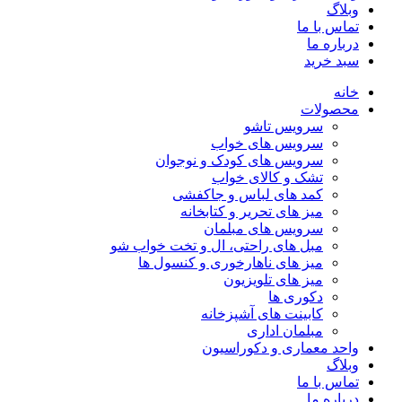
وبلاگ
تماس با ما
درباره ما
سبد خرید
خانه
محصولات
سرویس تاشو
سرویس های خواب
سرویس های کودک و نوجوان
تشک و کالای خواب
کمد های لباس و جاکفشی
میز های تحریر و کتابخانه
سرویس های مبلمان
مبل های راحتی، ال و تخت خواب شو
میز های ناهارخوری و کنسول ها
میز های تلویزیون
دکوری ها
کابینت های آشپزخانه
مبلمان اداری
واحد معماری و دکوراسیون
وبلاگ
تماس با ما
درباره ما