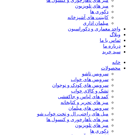
میز های ناهارخوری و کنسول ها
میز های تلویزیون
دکوری ها
کابینت های آشپزخانه
مبلمان اداری
واحد معماری و دکوراسیون
وبلاگ
تماس با ما
درباره ما
سبد خرید
خانه
محصولات
سرویس تاشو
سرویس های خواب
سرویس های کودک و نوجوان
تشک و کالای خواب
کمد های لباس و جاکفشی
میز های تحریر و کتابخانه
سرویس های مبلمان
مبل های راحتی، ال و تخت خواب شو
میز های ناهارخوری و کنسول ها
میز های تلویزیون
دکوری ها