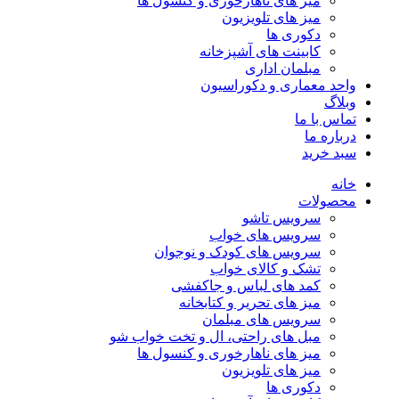
میز های ناهارخوری و کنسول ها
میز های تلویزیون
دکوری ها
کابینت های آشپزخانه
مبلمان اداری
واحد معماری و دکوراسیون
وبلاگ
تماس با ما
درباره ما
سبد خرید
خانه
محصولات
سرویس تاشو
سرویس های خواب
سرویس های کودک و نوجوان
تشک و کالای خواب
کمد های لباس و جاکفشی
میز های تحریر و کتابخانه
سرویس های مبلمان
مبل های راحتی، ال و تخت خواب شو
میز های ناهارخوری و کنسول ها
میز های تلویزیون
دکوری ها