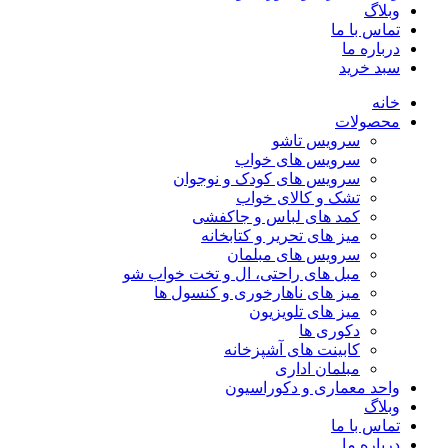
وبلاگ
تماس با ما
درباره ما
سبد خرید
خانه
محصولات
سرویس تاشو
سرویس های خواب
سرویس های کودک و نوجوان
تشک و کالای خواب
کمد های لباس و جاکفشی
میز های تحریر و کتابخانه
سرویس های مبلمان
مبل های راحتی، ال و تخت خواب شو
میز های ناهارخوری و کنسول ها
میز های تلویزیون
دکوری ها
کابینت های آشپزخانه
مبلمان اداری
واحد معماری و دکوراسیون
وبلاگ
تماس با ما
درباره ما