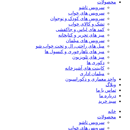
محصولات
سرویس تاشو
سرویس های خواب
سرویس های کودک و نوجوان
تشک و کالای خواب
کمد های لباس و جاکفشی
میز های تحریر و کتابخانه
سرویس های مبلمان
مبل های راحتی، ال و تخت خواب شو
میز های ناهارخوری و کنسول ها
میز های تلویزیون
دکوری ها
کابینت های آشپزخانه
مبلمان اداری
واحد معماری و دکوراسیون
وبلاگ
تماس با ما
درباره ما
سبد خرید
خانه
محصولات
سرویس تاشو
سرویس های خواب