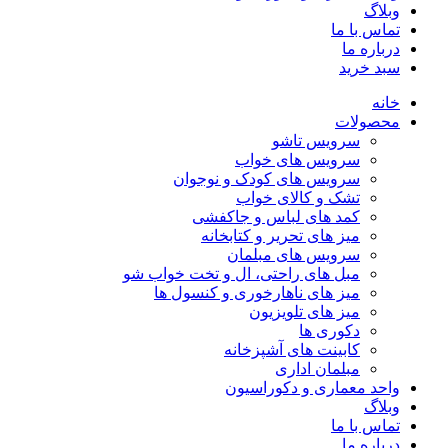
وبلاگ
تماس با ما
درباره ما
سبد خرید
خانه
محصولات
سرویس تاشو
سرویس های خواب
سرویس های کودک و نوجوان
تشک و کالای خواب
کمد های لباس و جاکفشی
میز های تحریر و کتابخانه
سرویس های مبلمان
مبل های راحتی، ال و تخت خواب شو
میز های ناهارخوری و کنسول ها
میز های تلویزیون
دکوری ها
کابینت های آشپزخانه
مبلمان اداری
واحد معماری و دکوراسیون
وبلاگ
تماس با ما
درباره ما