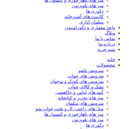
میز های ناهارخوری و کنسول ها
میز های تلویزیون
دکوری ها
کابینت های آشپزخانه
مبلمان اداری
واحد معماری و دکوراسیون
وبلاگ
تماس با ما
درباره ما
سبد خرید
خانه
محصولات
سرویس تاشو
سرویس های خواب
سرویس های کودک و نوجوان
تشک و کالای خواب
کمد های لباس و جاکفشی
میز های تحریر و کتابخانه
سرویس های مبلمان
مبل های راحتی، ال و تخت خواب شو
میز های ناهارخوری و کنسول ها
میز های تلویزیون
دکوری ها