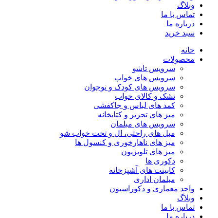
وبلاگ
تماس با ما
درباره ما
سبد خرید
خانه
محصولات
سرویس تاشو
سرویس های خواب
سرویس های کودک و نوجوان
تشک و کالای خواب
کمد های لباس و جاکفشی
میز های تحریر و کتابخانه
سرویس های مبلمان
مبل های راحتی، ال و تخت خواب شو
میز های ناهارخوری و کنسول ها
میز های تلویزیون
دکوری ها
کابینت های آشپزخانه
مبلمان اداری
واحد معماری و دکوراسیون
وبلاگ
تماس با ما
درباره ما