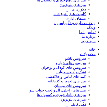
میز های ناهارخوری و کنسول ها
میز های تلویزیون
دکوری ها
کابینت های آشپزخانه
مبلمان اداری
واحد معماری و دکوراسیون
وبلاگ
تماس با ما
درباره ما
سبد خرید
خانه
محصولات
سرویس تاشو
سرویس های خواب
سرویس های کودک و نوجوان
تشک و کالای خواب
کمد های لباس و جاکفشی
میز های تحریر و کتابخانه
سرویس های مبلمان
مبل های راحتی، ال و تخت خواب شو
میز های ناهارخوری و کنسول ها
میز های تلویزیون
دکوری ها