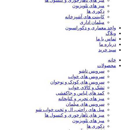
میز های ناهارخوری و کنسول ها
میز های تلویزیون
دکوری ها
کابینت های آشپزخانه
مبلمان اداری
واحد معماری و دکوراسیون
وبلاگ
تماس با ما
درباره ما
سبد خرید
خانه
محصولات
سرویس تاشو
سرویس های خواب
سرویس های کودک و نوجوان
تشک و کالای خواب
کمد های لباس و جاکفشی
میز های تحریر و کتابخانه
سرویس های مبلمان
مبل های راحتی، ال و تخت خواب شو
میز های ناهارخوری و کنسول ها
میز های تلویزیون
دکوری ها