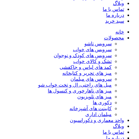
وبلاگ
تماس با ما
درباره ما
سبد خرید
خانه
محصولات
سرویس تاشو
سرویس های خواب
سرویس های کودک و نوجوان
تشک و کالای خواب
کمد های لباس و جاکفشی
میز های تحریر و کتابخانه
سرویس های مبلمان
مبل های راحتی، ال و تخت خواب شو
میز های ناهارخوری و کنسول ها
میز های تلویزیون
دکوری ها
کابینت های آشپزخانه
مبلمان اداری
واحد معماری و دکوراسیون
وبلاگ
تماس با ما
درباره ما