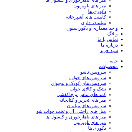
میز های ناهارخوری و کنسول ها
میز های تلویزیون
دکوری ها
کابینت های آشپزخانه
مبلمان اداری
واحد معماری و دکوراسیون
وبلاگ
تماس با ما
درباره ما
سبد خرید
خانه
محصولات
سرویس تاشو
سرویس های خواب
سرویس های کودک و نوجوان
تشک و کالای خواب
کمد های لباس و جاکفشی
میز های تحریر و کتابخانه
سرویس های مبلمان
مبل های راحتی، ال و تخت خواب شو
میز های ناهارخوری و کنسول ها
میز های تلویزیون
دکوری ها