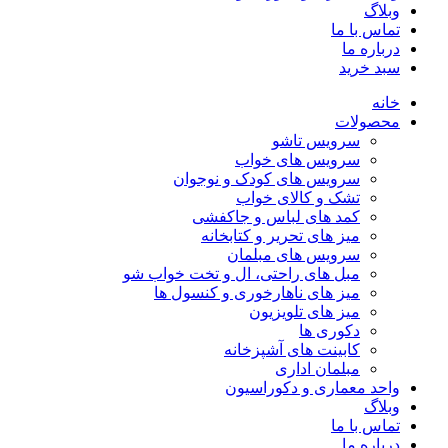
وبلاگ
تماس با ما
درباره ما
سبد خرید
خانه
محصولات
سرویس تاشو
سرویس های خواب
سرویس های کودک و نوجوان
تشک و کالای خواب
کمد های لباس و جاکفشی
میز های تحریر و کتابخانه
سرویس های مبلمان
مبل های راحتی، ال و تخت خواب شو
میز های ناهارخوری و کنسول ها
میز های تلویزیون
دکوری ها
کابینت های آشپزخانه
مبلمان اداری
واحد معماری و دکوراسیون
وبلاگ
تماس با ما
درباره ما