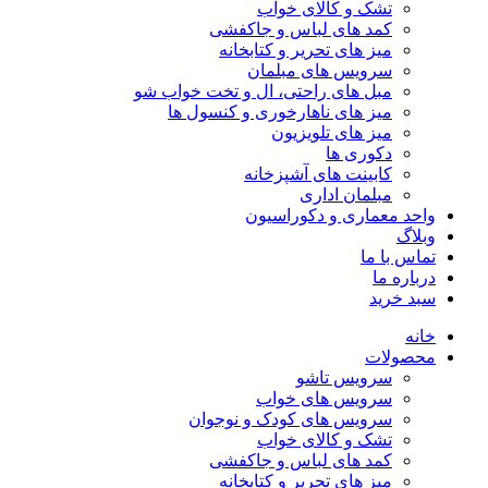
تشک و کالای خواب
کمد های لباس و جاکفشی
میز های تحریر و کتابخانه
سرویس های مبلمان
مبل های راحتی، ال و تخت خواب شو
میز های ناهارخوری و کنسول ها
میز های تلویزیون
دکوری ها
کابینت های آشپزخانه
مبلمان اداری
واحد معماری و دکوراسیون
وبلاگ
تماس با ما
درباره ما
سبد خرید
خانه
محصولات
سرویس تاشو
سرویس های خواب
سرویس های کودک و نوجوان
تشک و کالای خواب
کمد های لباس و جاکفشی
میز های تحریر و کتابخانه