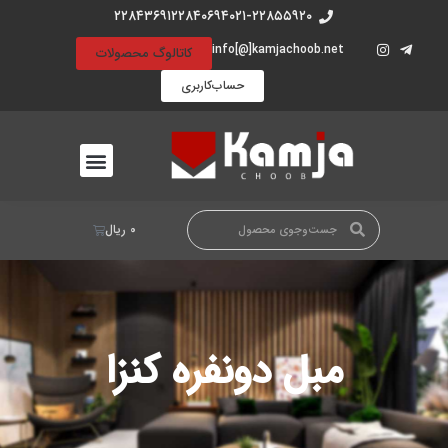
۲۲۸۴۳۶۹۱
۲۲۸۴۰۶۹۴
۰۲۱-۲۲۸۵۵۹۲۰
info[@]kamjachoob.net
کاتالوگ محصولات
حساب‌کاربری
۰
ریال
مبل دونفره کنزا