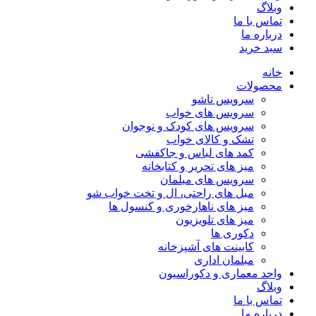
وبلاگ
تماس با ما
درباره ما
سبد خرید
خانه
محصولات
سرویس تاشو
سرویس های خواب
سرویس های کودک و نوجوان
تشک و کالای خواب
کمد های لباس و جاکفشی
میز های تحریر و کتابخانه
سرویس های مبلمان
مبل های راحتی، ال و تخت خواب شو
میز های ناهارخوری و کنسول ها
میز های تلویزیون
دکوری ها
کابینت های آشپزخانه
مبلمان اداری
واحد معماری و دکوراسیون
وبلاگ
تماس با ما
درباره ما