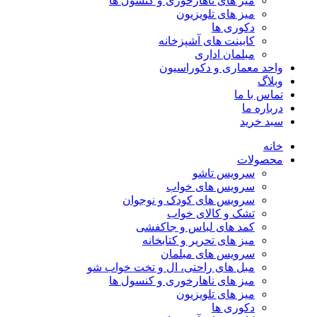
میز های ناهارخوری و کنسول ها
میز های تلویزیون
دکوری ها
کابینت های آشپزخانه
مبلمان اداری
واحد معماری و دکوراسیون
وبلاگ
تماس با ما
درباره ما
سبد خرید
خانه
محصولات
سرویس تاشو
سرویس های خواب
سرویس های کودک و نوجوان
تشک و کالای خواب
کمد های لباس و جاکفشی
میز های تحریر و کتابخانه
سرویس های مبلمان
مبل های راحتی، ال و تخت خواب شو
میز های ناهارخوری و کنسول ها
میز های تلویزیون
دکوری ها