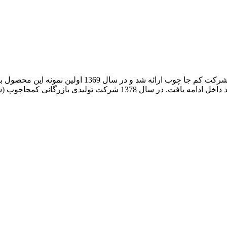
ایده تولید تخت تاشوی دیواری برای اولین بار در ایران ت
سال 1374 آغاز و سال 1375 با بهره گیری از یراق آلات و جک های تولید د