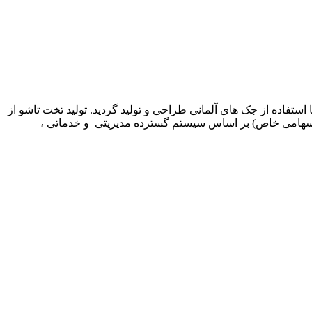
وسط مدیریت شرکت کم جا چوب ارائه شد و در سال 1369 اولین نمونه این محصول با استفاده از جک های آلمانی طراحی و تولید گردید. تولید تخت تاشو از
اخل ادامه یافت. در سال 1378 شرکت تولیدی بازرگانی کمجاچوب (سهامی خاص) بر اساس سیستم گسترده مدیریتی و خدماتی ،