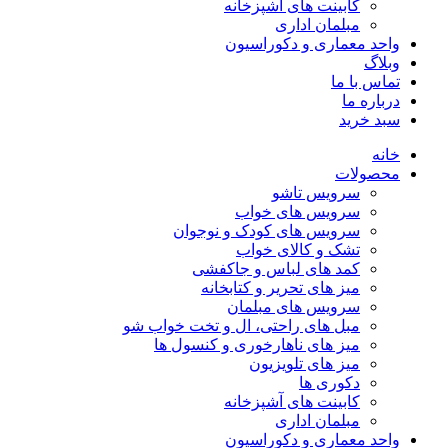
کابینت های آشپزخانه
مبلمان اداری
واحد معماری و دکوراسیون
وبلاگ
تماس با ما
درباره ما
سبد خرید
خانه
محصولات
سرویس تاشو
سرویس های خواب
سرویس های کودک و نوجوان
تشک و کالای خواب
کمد های لباس و جاکفشی
میز های تحریر و کتابخانه
سرویس های مبلمان
مبل های راحتی، ال و تخت خواب شو
میز های ناهارخوری و کنسول ها
میز های تلویزیون
دکوری ها
کابینت های آشپزخانه
مبلمان اداری
واحد معماری و دکوراسیون