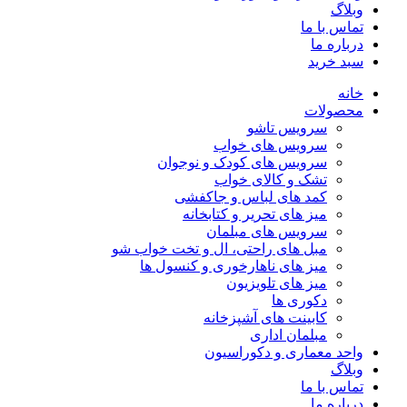
وبلاگ
تماس با ما
درباره ما
سبد خرید
خانه
محصولات
سرویس تاشو
سرویس های خواب
سرویس های کودک و نوجوان
تشک و کالای خواب
کمد های لباس و جاکفشی
میز های تحریر و کتابخانه
سرویس های مبلمان
مبل های راحتی، ال و تخت خواب شو
میز های ناهارخوری و کنسول ها
میز های تلویزیون
دکوری ها
کابینت های آشپزخانه
مبلمان اداری
واحد معماری و دکوراسیون
وبلاگ
تماس با ما
درباره ما