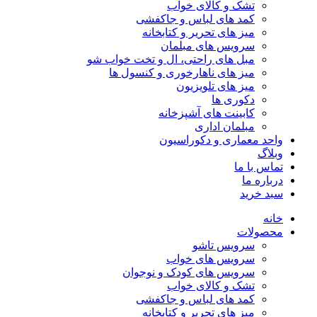
تشک و کالای خواب
کمد های لباس و جاکفشی
میز های تحریر و کتابخانه
سرویس های مبلمان
مبل های راحتی، ال و تخت خواب شو
میز های ناهارخوری و کنسول ها
میز های تلویزیون
دکوری ها
کابینت های آشپزخانه
مبلمان اداری
واحد معماری و دکوراسیون
وبلاگ
تماس با ما
درباره ما
سبد خرید
خانه
محصولات
سرویس تاشو
سرویس های خواب
سرویس های کودک و نوجوان
تشک و کالای خواب
کمد های لباس و جاکفشی
میز های تحریر و کتابخانه