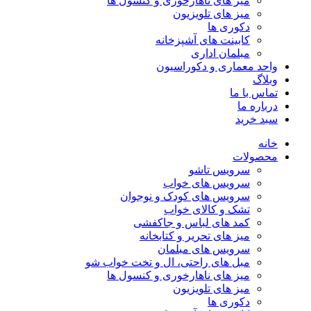
میز های ناهارخوری و کنسول ها
میز های تلویزیون
دکوری ها
کابینت های آشپزخانه
مبلمان اداری
واحد معماری و دکوراسیون
وبلاگ
تماس با ما
درباره ما
سبد خرید
خانه
محصولات
سرویس تاشو
سرویس های خواب
سرویس های کودک و نوجوان
تشک و کالای خواب
کمد های لباس و جاکفشی
میز های تحریر و کتابخانه
سرویس های مبلمان
مبل های راحتی، ال و تخت خواب شو
میز های ناهارخوری و کنسول ها
میز های تلویزیون
دکوری ها