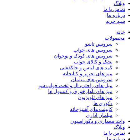
وبلاگ
تماس با ما
درباره ما
سبد خرید
خانه
محصولات
سرویس تاشو
سرویس های خواب
سرویس های کودک و نوجوان
تشک و کالای خواب
کمد های لباس و جاکفشی
میز های تحریر و کتابخانه
سرویس های مبلمان
مبل های راحتی، ال و تخت خواب شو
میز های ناهارخوری و کنسول ها
میز های تلویزیون
دکوری ها
کابینت های آشپزخانه
مبلمان اداری
واحد معماری و دکوراسیون
وبلاگ
تماس با ما
درباره ما