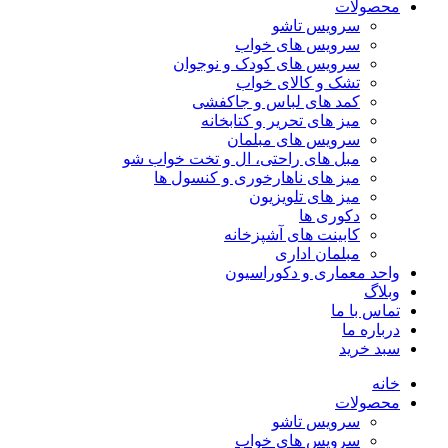
محصولات
سرویس تاشو
سرویس های خواب
سرویس های کودک و نوجوان
تشک و کالای خواب
کمد های لباس و جاکفشی
میز های تحریر و کتابخانه
سرویس های مبلمان
مبل های راحتی، ال و تخت خواب شو
میز های ناهارخوری و کنسول ها
میز های تلویزیون
دکوری ها
کابینت های آشپزخانه
مبلمان اداری
واحد معماری و دکوراسیون
وبلاگ
تماس با ما
درباره ما
سبد خرید
خانه
محصولات
سرویس تاشو
سرویس های خواب