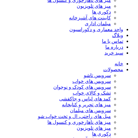
میز های ناهارخوری و کنسول ها
میز های تلویزیون
دکوری ها
کابینت های آشپزخانه
مبلمان اداری
واحد معماری و دکوراسیون
وبلاگ
تماس با ما
درباره ما
سبد خرید
خانه
محصولات
سرویس تاشو
سرویس های خواب
سرویس های کودک و نوجوان
تشک و کالای خواب
کمد های لباس و جاکفشی
میز های تحریر و کتابخانه
سرویس های مبلمان
مبل های راحتی، ال و تخت خواب شو
میز های ناهارخوری و کنسول ها
میز های تلویزیون
دکوری ها