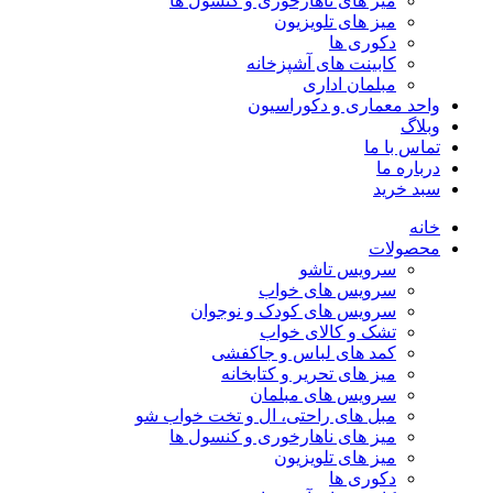
میز های ناهارخوری و کنسول ها
میز های تلویزیون
دکوری ها
کابینت های آشپزخانه
مبلمان اداری
واحد معماری و دکوراسیون
وبلاگ
تماس با ما
درباره ما
سبد خرید
خانه
محصولات
سرویس تاشو
سرویس های خواب
سرویس های کودک و نوجوان
تشک و کالای خواب
کمد های لباس و جاکفشی
میز های تحریر و کتابخانه
سرویس های مبلمان
مبل های راحتی، ال و تخت خواب شو
میز های ناهارخوری و کنسول ها
میز های تلویزیون
دکوری ها