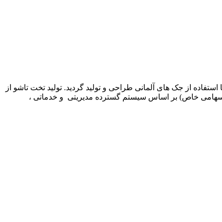
وسط مدیریت شرکت کم جا چوب ارائه شد و در سال 1369 اولین نمونه این محصول با استفاده از جک های آلمانی طراحی و تولید گردید. تولید تخت تاشو از
اخل ادامه یافت. در سال 1378 شرکت تولیدی بازرگانی کمجاچوب (سهامی خاص) بر اساس سیستم گسترده مدیریتی و خدماتی ،