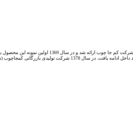
ایده تولید تخت تاشوی دیواری برای اولین بار در ایران ت
سال 1374 آغاز و سال 1375 با بهره گیری از یراق آلات و جک های تولید د