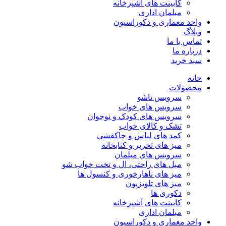
کابینت های آشپزخانه
مبلمان اداری
واحد معماری و دکوراسیون
وبلاگ
تماس با ما
درباره ما
سبد خرید
خانه
محصولات
سرویس تاشو
سرویس های خواب
سرویس های کودک و نوجوان
تشک و کالای خواب
کمد های لباس و جاکفشی
میز های تحریر و کتابخانه
سرویس های مبلمان
مبل های راحتی، ال و تخت خواب شو
میز های ناهارخوری و کنسول ها
میز های تلویزیون
دکوری ها
کابینت های آشپزخانه
مبلمان اداری
واحد معماری و دکوراسیون