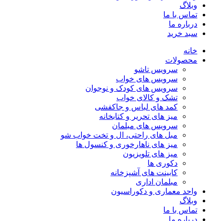
وبلاگ
تماس با ما
درباره ما
سبد خرید
خانه
محصولات
سرویس تاشو
سرویس های خواب
سرویس های کودک و نوجوان
تشک و کالای خواب
کمد های لباس و جاکفشی
میز های تحریر و کتابخانه
سرویس های مبلمان
مبل های راحتی، ال و تخت خواب شو
میز های ناهارخوری و کنسول ها
میز های تلویزیون
دکوری ها
کابینت های آشپزخانه
مبلمان اداری
واحد معماری و دکوراسیون
وبلاگ
تماس با ما
درباره ما