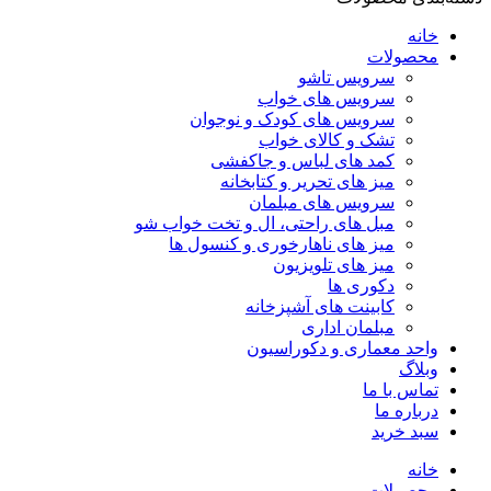
خانه
محصولات
سرویس تاشو
سرویس های خواب
سرویس های کودک و نوجوان
تشک و کالای خواب
کمد های لباس و جاکفشی
میز های تحریر و کتابخانه
سرویس های مبلمان
مبل های راحتی، ال و تخت خواب شو
میز های ناهارخوری و کنسول ها
میز های تلویزیون
دکوری ها
کابینت های آشپزخانه
مبلمان اداری
واحد معماری و دکوراسیون
وبلاگ
تماس با ما
درباره ما
سبد خرید
خانه
محصولات