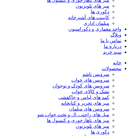
میز های ناهارخوری و کنسول ها
میز های تلویزیون
دکوری ها
کابینت های آشپزخانه
مبلمان اداری
واحد معماری و دکوراسیون
وبلاگ
تماس با ما
درباره ما
سبد خرید
خانه
محصولات
سرویس تاشو
سرویس های خواب
سرویس های کودک و نوجوان
تشک و کالای خواب
کمد های لباس و جاکفشی
میز های تحریر و کتابخانه
سرویس های مبلمان
مبل های راحتی، ال و تخت خواب شو
میز های ناهارخوری و کنسول ها
میز های تلویزیون
دکوری ها