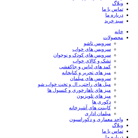
وبلاگ
تماس با ما
درباره ما
سبد خرید
خانه
محصولات
سرویس تاشو
سرویس های خواب
سرویس های کودک و نوجوان
تشک و کالای خواب
کمد های لباس و جاکفشی
میز های تحریر و کتابخانه
سرویس های مبلمان
مبل های راحتی، ال و تخت خواب شو
میز های ناهارخوری و کنسول ها
میز های تلویزیون
دکوری ها
کابینت های آشپزخانه
مبلمان اداری
واحد معماری و دکوراسیون
وبلاگ
تماس با ما
درباره ما