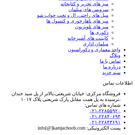
میز های تحریر و کتابخانه
سرویس های مبلمان
مبل های راحتی، ال و تخت خواب شو
میز های ناهارخوری و کنسول ها
میز های تلویزیون
دکوری ها
کابینت های آشپزخانه
مبلمان اداری
واحد معماری و دکوراسیون
وبلاگ
تماس با ما
درباره ما
سبد خرید
اطلاعات تماس
فروشگاه مرکزی: خیابان شریعتی،بالاتر از پل سید خندان
،نرسیده به پل همت مقابل پارک شریعتی پلاک ۱۰۱۷
شماره های تماس:
۰۲۱-۲۲۸۵۵۹۲۰
۰۲۱-۲۲۸۴۰۶۹۴
۰۲۱-۲۲۸۴۳۶۹۱
پست الکترونیکی: info[@]kamjachoob.com