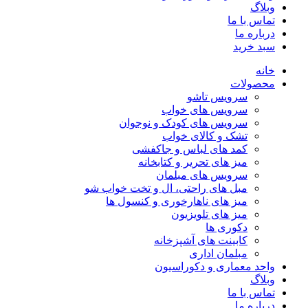
وبلاگ
تماس با ما
درباره ما
سبد خرید
خانه
محصولات
سرویس تاشو
سرویس های خواب
سرویس های کودک و نوجوان
تشک و کالای خواب
کمد های لباس و جاکفشی
میز های تحریر و کتابخانه
سرویس های مبلمان
مبل های راحتی، ال و تخت خواب شو
میز های ناهارخوری و کنسول ها
میز های تلویزیون
دکوری ها
کابینت های آشپزخانه
مبلمان اداری
واحد معماری و دکوراسیون
وبلاگ
تماس با ما
درباره ما