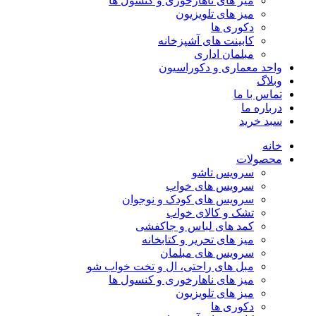
میز های ناهارخوری و کنسول ها
میز های تلویزیون
دکوری ها
کابینت های آشپزخانه
مبلمان اداری
واحد معماری و دکوراسیون
وبلاگ
تماس با ما
درباره ما
سبد خرید
خانه
محصولات
سرویس تاشو
سرویس های خواب
سرویس های کودک و نوجوان
تشک و کالای خواب
کمد های لباس و جاکفشی
میز های تحریر و کتابخانه
سرویس های مبلمان
مبل های راحتی، ال و تخت خواب شو
میز های ناهارخوری و کنسول ها
میز های تلویزیون
دکوری ها