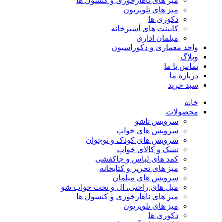
میز های ناهارخوری و کنسول ها
میز های تلویزیون
دکوری ها
کابینت های آشپزخانه
مبلمان اداری
واحد معماری و دکوراسیون
وبلاگ
تماس با ما
درباره ما
سبد خرید
خانه
محصولات
سرویس تاشو
سرویس های خواب
سرویس های کودک و نوجوان
تشک و کالای خواب
کمد های لباس و جاکفشی
میز های تحریر و کتابخانه
سرویس های مبلمان
مبل های راحتی، ال و تخت خواب شو
میز های ناهارخوری و کنسول ها
میز های تلویزیون
دکوری ها