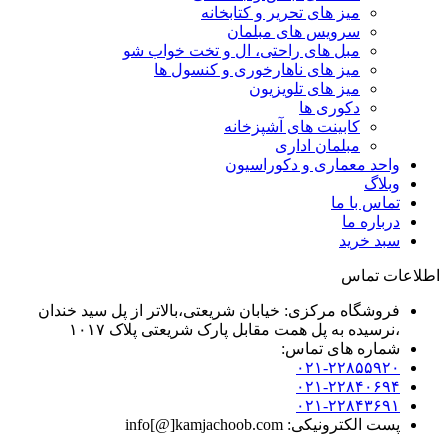
میز های تحریر و کتابخانه
سرویس های مبلمان
مبل های راحتی، ال و تخت خواب شو
میز های ناهارخوری و کنسول ها
میز های تلویزیون
دکوری ها
کابینت های آشپزخانه
مبلمان اداری
واحد معماری و دکوراسیون
وبلاگ
تماس با ما
درباره ما
سبد خرید
اطلاعات تماس
فروشگاه مرکزی: خیابان شریعتی،بالاتر از پل سید خندان
،نرسیده به پل همت مقابل پارک شریعتی پلاک ۱۰۱۷
شماره های تماس:
۰۲۱-۲۲۸۵۵۹۲۰
۰۲۱-۲۲۸۴۰۶۹۴
۰۲۱-۲۲۸۴۳۶۹۱
پست الکترونیکی: info[@]kamjachoob.com