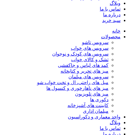
وبلاگ
تماس با ما
درباره ما
سبد خرید
خانه
محصولات
سرویس تاشو
سرویس های خواب
سرویس های کودک و نوجوان
تشک و کالای خواب
کمد های لباس و جاکفشی
میز های تحریر و کتابخانه
سرویس های مبلمان
مبل های راحتی، ال و تخت خواب شو
میز های ناهارخوری و کنسول ها
میز های تلویزیون
دکوری ها
کابینت های آشپزخانه
مبلمان اداری
واحد معماری و دکوراسیون
وبلاگ
تماس با ما
درباره ما