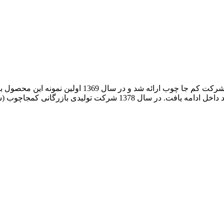
ایده تولید تخت تاشوی دیواری برای اولین بار در ایران ت
سال 1374 آغاز و سال 1375 با بهره گیری از یراق آلات و جک های تولید د