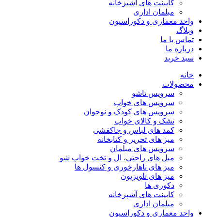
کابینت های آشپزخانه
مبلمان اداری
واحد معماری و دکوراسیون
وبلاگ
تماس با ما
درباره ما
سبد خرید
خانه
محصولات
سرویس تاشو
سرویس های خواب
سرویس های کودک و نوجوان
تشک و کالای خواب
کمد های لباس و جاکفشی
میز های تحریر و کتابخانه
سرویس های مبلمان
مبل های راحتی، ال و تخت خواب شو
میز های ناهارخوری و کنسول ها
میز های تلویزیون
دکوری ها
کابینت های آشپزخانه
مبلمان اداری
واحد معماری و دکوراسیون