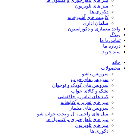
میز های ناهارخوری و کنسول ها
میز های تلویزیون
دکوری ها
کابینت های آشپزخانه
مبلمان اداری
واحد معماری و دکوراسیون
وبلاگ
تماس با ما
درباره ما
سبد خرید
خانه
محصولات
سرویس تاشو
سرویس های خواب
سرویس های کودک و نوجوان
تشک و کالای خواب
کمد های لباس و جاکفشی
میز های تحریر و کتابخانه
سرویس های مبلمان
مبل های راحتی، ال و تخت خواب شو
میز های ناهارخوری و کنسول ها
میز های تلویزیون
دکوری ها