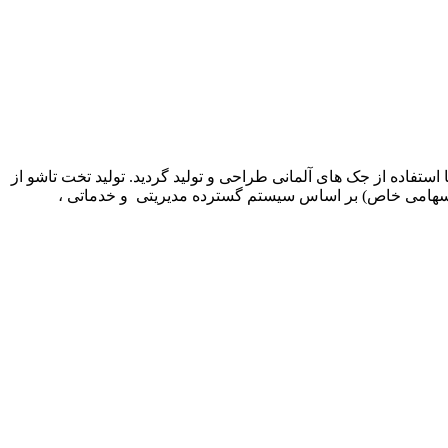
وسط مدیریت شرکت کم جا چوب ارائه شد و در سال 1369 اولین نمونه این محصول با استفاده از جک های آلمانی طراحی و تولید گردید. تولید تخت تاشو از
اخل ادامه یافت. در سال 1378 شرکت تولیدی بازرگانی کمجاچوب (سهامی خاص) بر اساس سیستم گسترده مدیریتی و خدماتی ،