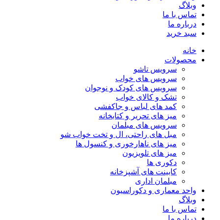
وبلاگ
تماس با ما
درباره ما
سبد خرید
خانه
محصولات
سرویس تاشو
سرویس های خواب
سرویس های کودک و نوجوان
تشک و کالای خواب
کمد های لباس و جاکفشی
میز های تحریر و کتابخانه
سرویس های مبلمان
مبل های راحتی، ال و تخت خواب شو
میز های ناهارخوری و کنسول ها
میز های تلویزیون
دکوری ها
کابینت های آشپزخانه
مبلمان اداری
واحد معماری و دکوراسیون
وبلاگ
تماس با ما
درباره ما