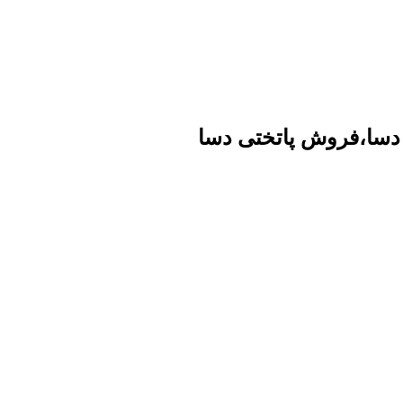
 دسا،فروش پاتختی دسا